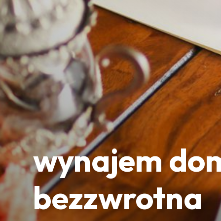
wynajem dom
bezzwrotna