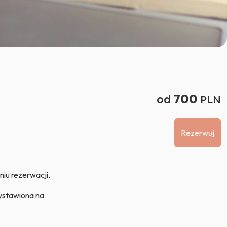
od
700
PLN
Rezerwuj
niu rezerwacji.
ystawiona na